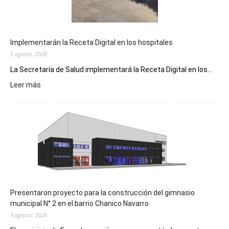
Implementarán la Receta Digital en los hospitales
5 agosto, 2026
La Secretaría de Salud implementará la Receta Digital en los...
:
Leer más
Implementarán
la
Receta
Digital
en
los
hospitales
Presentaron proyecto para la construcción del gimnasio
municipal N° 2 en el barrio Chanico Navarro
5 agosto, 2026