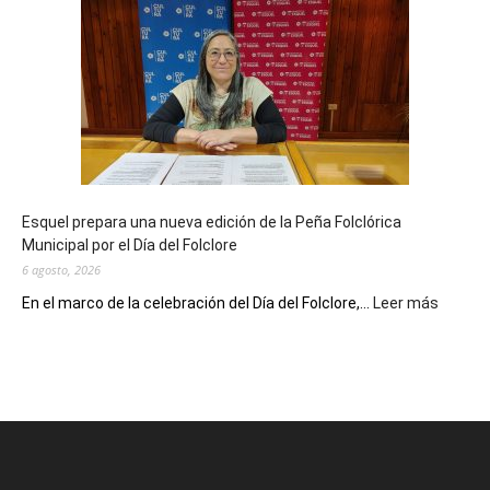
Municipal
celebra
sus
90
años
con
un
Conversatorio
de
Esquel prepara una nueva edición de la Peña Folclórica
Escritores
Municipal por el Día del Folclore
Locales
6 agosto, 2026
:
En el marco de la celebración del Día del Folclore,...
Leer más
Esquel
prepar
una
nueva
edición
de
la
Peña