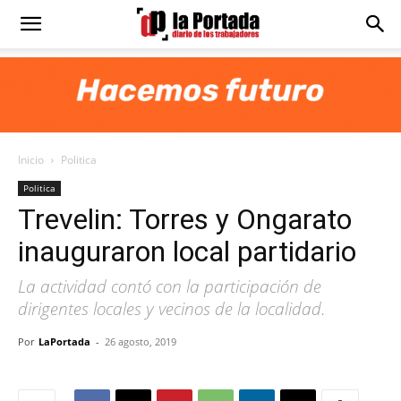
Diario
La
Inicio
Politica
Portada
Politica
Trevelin: Torres y Ongarato
inauguraron local partidario
La actividad contó con la participación de
dirigentes locales y vecinos de la localidad.
Por
LaPortada
-
26 agosto, 2019