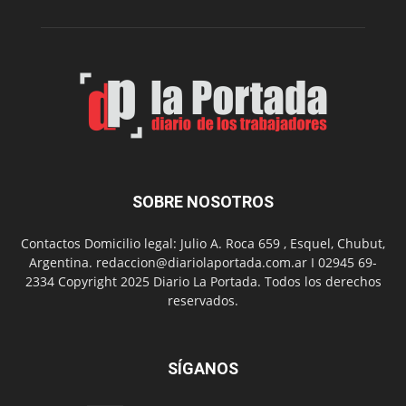
Folclór
Municip
por
el
Día
del
Folclor
SOBRE NOSOTROS
Contactos Domicilio legal: Julio A. Roca 659 , Esquel, Chubut,
Argentina. redaccion@diariolaportada.com.ar I 02945 69-
2334 Copyright 2025 Diario La Portada. Todos los derechos
reservados.
SÍGANOS