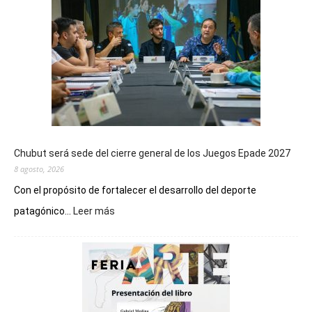
Chubut será sede del cierre general de los Juegos Epade 2027
8 agosto, 2026
Con el propósito de fortalecer el desarrollo del deporte
:
patagónico...
Leer más
Chubut
será
sede
del
cierre
general