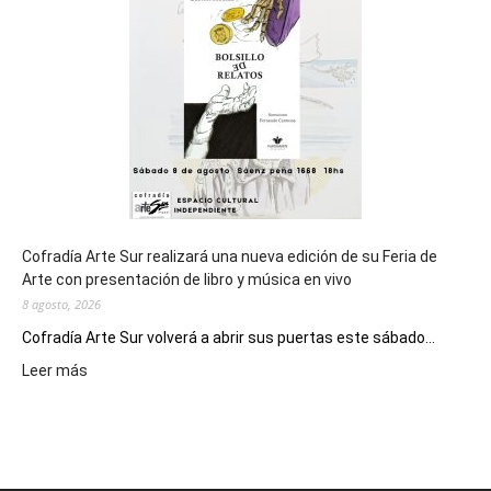
de
los
Juegos
Epade
2027
Cofradía Arte Sur realizará una nueva edición de su Feria de
Arte con presentación de libro y música en vivo
8 agosto, 2026
Cofradía Arte Sur volverá a abrir sus puertas este sábado...
:
Leer más
Cofradía
Arte
Sur
realizará
una