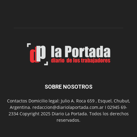
nueva
edición
de
su
Feria
de
Arte
con
presentación
de
libro
y
música
SOBRE NOSOTROS
en
vivo
Contactos Domicilio legal: Julio A. Roca 659 , Esquel, Chubut,
Argentina. redaccion@diariolaportada.com.ar I 02945 69-
2334 Copyright 2025 Diario La Portada. Todos los derechos
reservados.