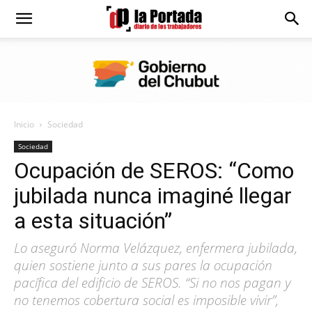
Diario
La
Inicio
Sociedad
Portada
Sociedad
Ocupación de SEROS: “Como
jubilada nunca imaginé llegar
a esta situación”
Lo aseguró Norma Velázquez, enfermera jubilada,
quien sostiene junto a sus pares la ocupación
pacífica del edificio de SEROS. “Si no nos pagan y
no tenemos cobertura social es imposible vivir”,