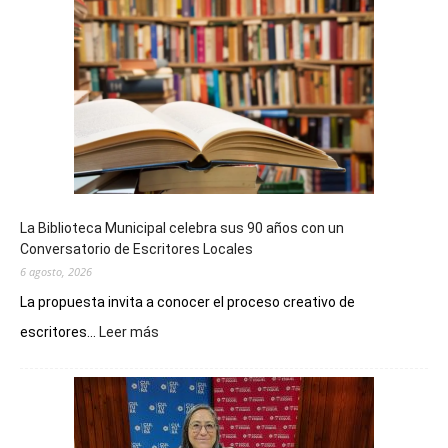
La Biblioteca Municipal celebra sus 90 años con un
Conversatorio de Escritores Locales
6 agosto, 2026
La propuesta invita a conocer el proceso creativo de
:
escritores...
Leer más
La
Biblioteca
Municipal
celebra
sus