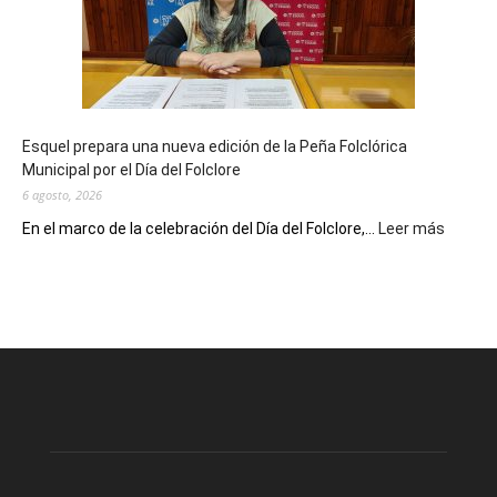
90
años
con
un
Conversatorio
de
Esquel prepara una nueva edición de la Peña Folclórica
Escritores
Municipal por el Día del Folclore
Locales
6 agosto, 2026
:
En el marco de la celebración del Día del Folclore,...
Leer más
Esquel
prepar
una
nueva
edición
de
la
Peña
Folclór
Municip
por