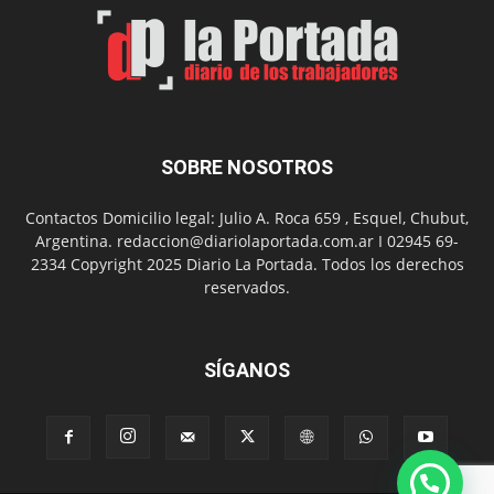
el
Día
del
Folclor
SOBRE NOSOTROS
Contactos Domicilio legal: Julio A. Roca 659 , Esquel, Chubut,
Argentina. redaccion@diariolaportada.com.ar I 02945 69-
2334 Copyright 2025 Diario La Portada. Todos los derechos
reservados.
SÍGANOS