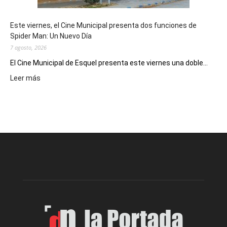
y
eventos
Este viernes, el Cine Municipal presenta dos funciones de
deportivos
Spider Man: Un Nuevo Día
7 agosto, 2026
El Cine Municipal de Esquel presenta este viernes una doble...
:
Leer más
Este
viernes,
el
Cine
Municipal
presenta
dos
funciones
de
Spider
Man:
Un
Nuevo
Día