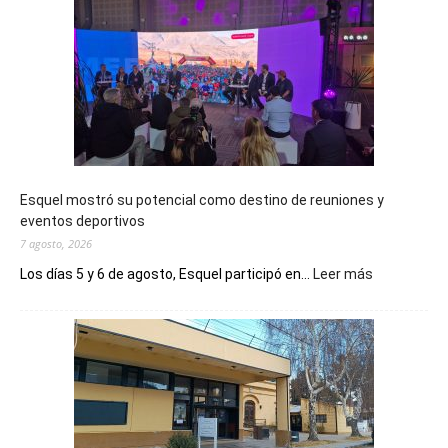
Esquel mostró su potencial como destino de reuniones y
eventos deportivos
7 agosto, 2026
:
Los días 5 y 6 de agosto, Esquel participó en...
Leer más
Esquel
mostró
su
potencial
como
destino
de
reuniones