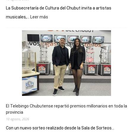
La Subsecretaría de Cultura del Chubut invita a artistas
:
musicales,...
Leer más
Convocan
a
artistas
chubutenses
a
inscribirse
en
la
instancia
clasificatoria
del
Pre
Cosquín
El Telebingo Chubutense repartió premios millonarios en toda la
provincia
10 agosto, 2026
Con un nuevo sorteo realizado desde la Sala de Sorteos...