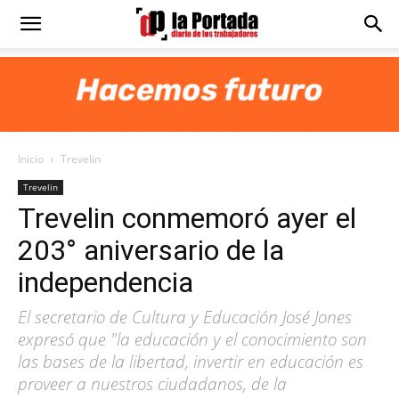
Diario
La
Inicio
Trevelin
Portada
Trevelin
Trevelin conmemoró ayer el
203° aniversario de la
independencia
El secretario de Cultura y Educación José Jones
expresó que "la educación y el conocimiento son
las bases de la libertad, invertir en educación es
proveer a nuestros ciudadanos, de la