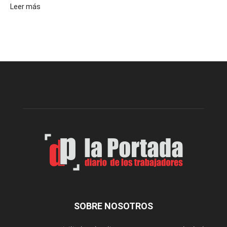
:
Leer más
El
Telebingo
Chubutense
repartió
premios
millonarios
en
toda
la
provincia
SOBRE NOSOTROS