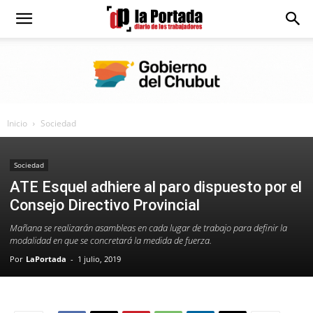
Diario
La
Inicio
Sociedad
Portada
Sociedad
ATE Esquel adhiere al paro dispuesto por el
Consejo Directivo Provincial
Mañana se realizarán asambleas en cada lugar de trabajo para definir la
modalidad en que se concretará la medida de fuerza.
Por
LaPortada
-
1 julio, 2019