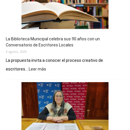
La Biblioteca Municipal celebra sus 90 años con un
Conversatorio de Escritores Locales
6 agosto, 2026
La propuesta invita a conocer el proceso creativo de
:
escritores...
Leer más
La
Biblioteca
Municipal
celebra
sus
90
años
con
un
Conversatorio