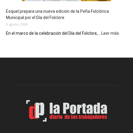
de
Esquel prepara una nueva edición de la Peña Folclórica
Escritores
Municipal por el Día del Folclore
Locales
6 agosto, 2026
:
En el marco de la celebración del Día del Folclore,...
Leer más
Esquel
prepar
una
nueva
edición
de
la
Peña
Folclór
Municip
por
el
Día
del
Folclor