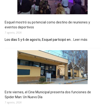
Esquel mostró su potencial como destino de reuniones y
eventos deportivos
7 agosto, 2026
:
Los días 5 y 6 de agosto, Esquel participó en...
Leer más
Esquel
mostró
su
potencial
como
destino
de
reuniones
y
eventos
Este viernes, el Cine Municipal presenta dos funciones de
deportivos
Spider Man: Un Nuevo Día
7 agosto, 2026