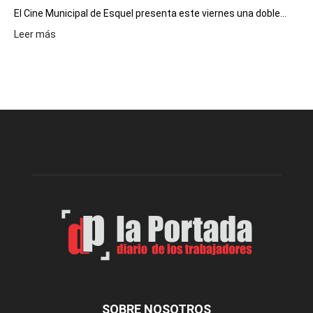
El Cine Municipal de Esquel presenta este viernes una doble...
:
Leer más
Este
viernes,
el
Cine
Municipal
presenta
dos
funciones
de
Spider
Man:
Un
Nuevo
Día
SOBRE NOSOTROS