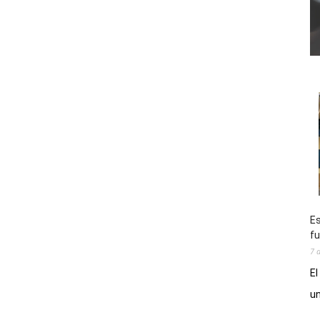
Es
fu
7 
El
un