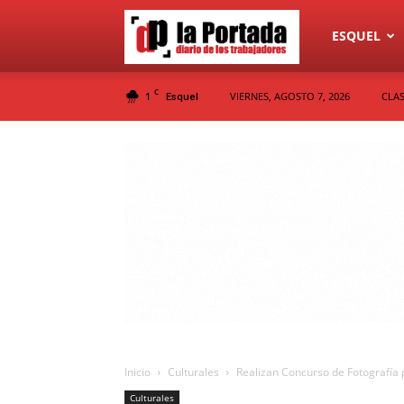
Diario
ESQUEL
C
1
VIERNES, AGOSTO 7, 2026
CLAS
Esquel
La
Portada
Inicio
Culturales
Realizan Concurso de Fotografía 
Culturales