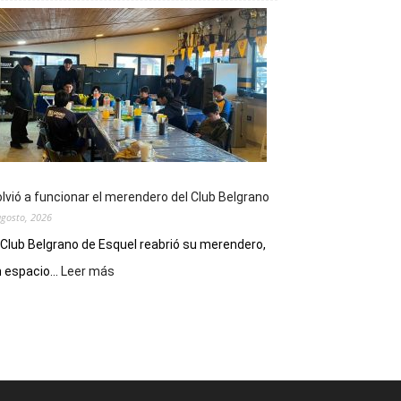
viernes,
el
Cine
Municipal
presenta
dos
funciones
de
Spider
Man:
Un
lvió a funcionar el merendero del Club Belgrano
Nuevo
agosto, 2026
Día
 Club Belgrano de Esquel reabrió su merendero,
:
 espacio...
Leer más
Volvió
a
funcionar
el
merendero
del