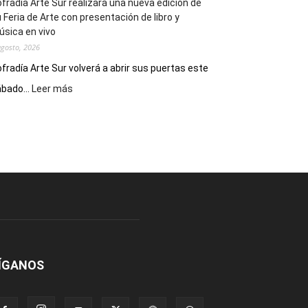
fradía Arte Sur realizará una nueva edición de
 Feria de Arte con presentación de libro y
sica en vivo
agosto, 2026
fradía Arte Sur volverá a abrir sus puertas este
:
bado...
Leer más
Cofradía
Arte
Sur
realizará
una
nueva
edición
de
su
Feria
de
Arte
ÍGANOS
con
presentación
de