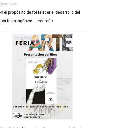
agosto, 2026
n el propósito de fortalecer el desarrollo del
:
porte patagónico...
Leer más
Chubut
será
sede
del
cierre
general
de
los
Juegos
Epade
2027