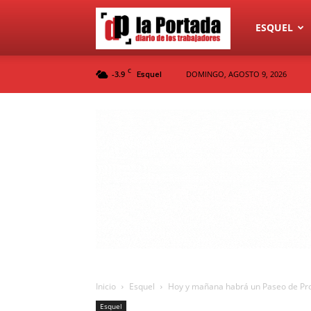
Diario
ESQUEL
C
-3.9
DOMINGO, AGOSTO 9, 2026
Esquel
La
Portada
Inicio
Esquel
Hoy y mañana habrá un Paseo de Prod
Esquel