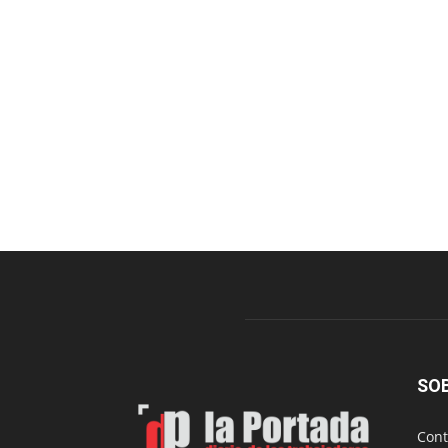
SO
Cont