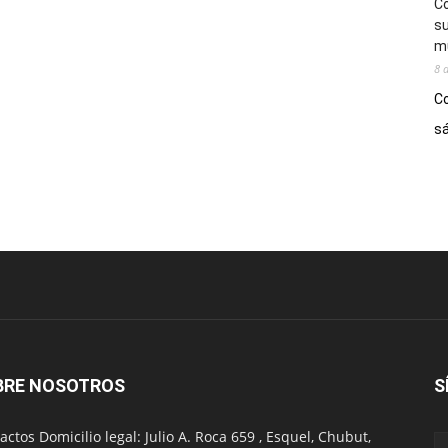
Co
su
mú
8 
Co
sá
BRE NOSOTROS
S
actos Domicilio legal: Julio A. Roca 659 , Esquel, Chubut,