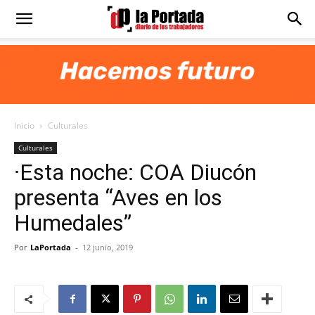
Diario
La
Inicio
Culturales
Portada
Culturales
·Esta noche: COA Diucón
presenta “Aves en los
Humedales”
Por
LaPortada
-
12 junio, 2019