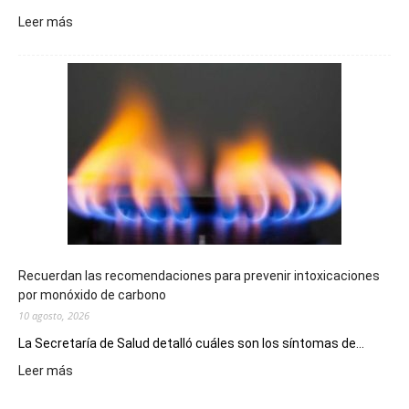
:
Leer más
El
Telebingo
Chubutense
repartió
premios
millonarios
en
toda
la
provincia
Recuerdan las recomendaciones para prevenir intoxicaciones
por monóxido de carbono
10 agosto, 2026
La Secretaría de Salud detalló cuáles son los síntomas de...
:
Leer más
Recuerdan
las