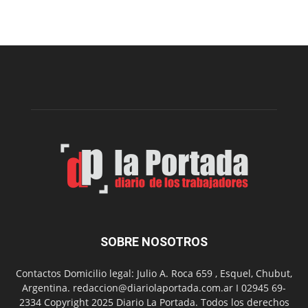
recomendaciones
para
prevenir
intoxicaciones
por
monóxido
de
carbono
SOBRE NOSOTROS
Contactos Domicilio legal: Julio A. Roca 659 , Esquel, Chubut,
Argentina. redaccion@diariolaportada.com.ar I 02945 69-
2334 Copyright 2025 Diario La Portada. Todos los derechos