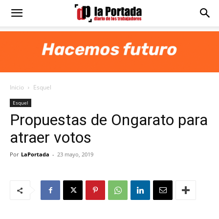
Diario
La
Inicio
Esquel
Portada
Esquel
Propuestas de Ongarato para
atraer votos
Por
LaPortada
-
23 mayo, 2019