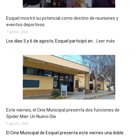
Esquel mostró su potencial como destino de reuniones y
eventos deportivos
7 agosto, 2026
:
Los días 5 y 6 de agosto, Esquel participó en...
Leer más
Esquel
mostró
su
potencial
como
destino
de
reuniones
y
eventos
Este viernes, el Cine Municipal presenta dos funciones de
deportivos
Spider Man: Un Nuevo Día
7 agosto, 2026
El Cine Municipal de Esquel presenta este viernes una doble...