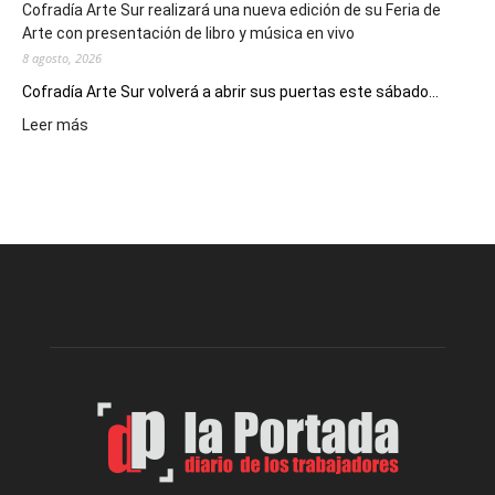
Cofradía Arte Sur realizará una nueva edición de su Feria de
Arte con presentación de libro y música en vivo
8 agosto, 2026
Cofradía Arte Sur volverá a abrir sus puertas este sábado...
:
Leer más
Cofradía
Arte
Sur
realizará
una
nueva
edición
de
su
Feria
de
Arte
con
presentación
de