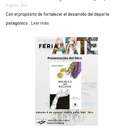
8 agosto, 2026
Con el propósito de fortalecer el desarrollo del deporte
:
patagónico...
Leer más
Chubut
será
sede
del
cierre
general
de
los
Juegos
Epade
2027