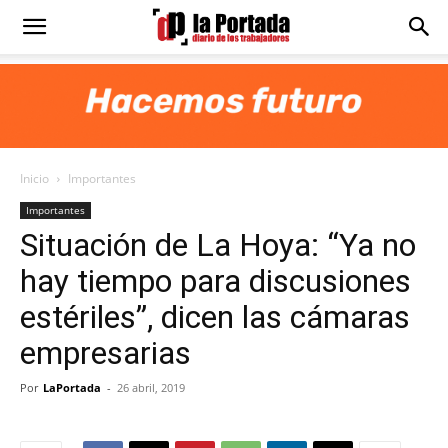
Diario
La
Inicio
Importantes
Portada
Importantes
Situación de La Hoya: “Ya no
hay tiempo para discusiones
estériles”, dicen las cámaras
empresarias
Por
LaPortada
-
26 abril, 2019