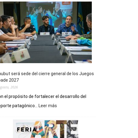
ubut será sede del cierre general de los Juegos
pade 2027
agosto, 2026
n el propósito de fortalecer el desarrollo del
:
porte patagónico...
Leer más
Chubut
será
sede
del
cierre