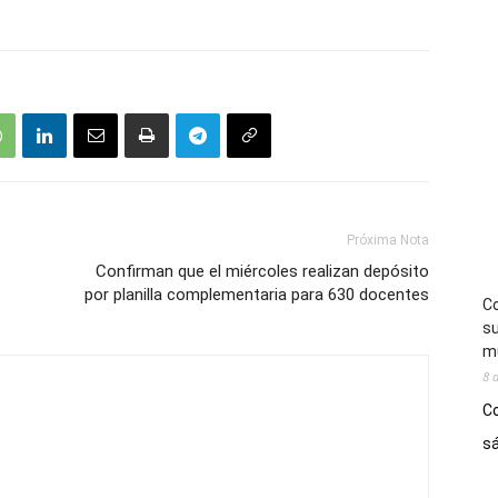
Próxima Nota
Confirman que el miércoles realizan depósito
por planilla complementaria para 630 docentes
Co
su
mú
8 
Co
sá