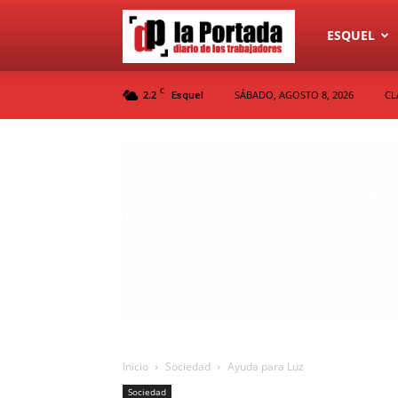
Diario
ESQUEL
C
2.2
SÁBADO, AGOSTO 8, 2026
CL
Esquel
La
Portada
Inicio
Sociedad
Ayuda para Luz
Sociedad