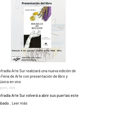
general
de
los
Juegos
Epade
2027
fradía Arte Sur realizará una nueva edición de
 Feria de Arte con presentación de libro y
sica en vivo
agosto, 2026
fradía Arte Sur volverá a abrir sus puertas este
:
bado...
Leer más
Cofradía
Arte