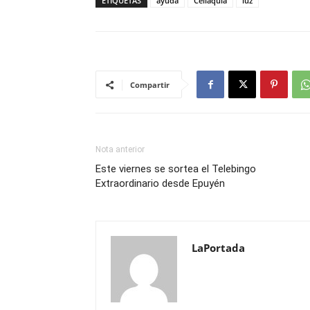
ETIQUETAS
ayuda
Celiaquía
luz
Compartir
Nota anterior
Este viernes se sortea el Telebingo
Extraordinario desde Epuyén
LaPortada