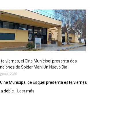
Esquel
mostró
su
potencial
como
destino
de
reuniones
y
eventos
te viernes, el Cine Municipal presenta dos
deportivos
nciones de Spider Man: Un Nuevo Día
agosto, 2026
 Cine Municipal de Esquel presenta este viernes
:
a doble...
Leer más
Este
viernes,
el
Cine
Municipal
presenta