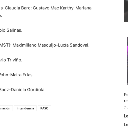
res-Claudia Bard: Gustavo Mac Karthy-Mariana
.
pio Salinas.
(MST): Maximiliano Masquijo-Lucía Sandoval.
io Triviño.
ohn-Maira Frías.
Saez-Daniela Gordiola .
Es
re
7 
nación
Intendencia
PASO
Lo
L