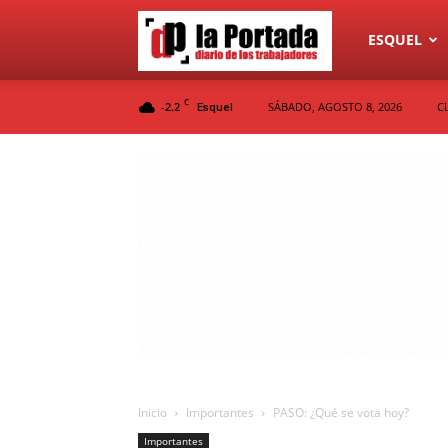
Diario
ESQUEL
C
-2.2
SÁBADO, AGOSTO 8, 2026
C
Esquel
La
Portada
Inicio
Importantes
PASO: ¿Qué se vota hoy?
Importantes