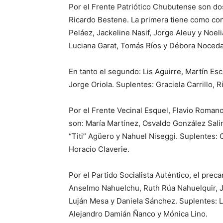
Por el Frente Patriótico Chubutense son dos
Ricardo Bestene. La primera tiene como con
Peláez, Jackeline Nasif, Jorge Aleuy y Noel
Luciana Garat, Tomás Ríos y Débora Noceda
En tanto el segundo: Lis Aguirre, Martín Es
Jorge Oriola. Suplentes: Graciela Carrillo,
Por el Frente Vecinal Esquel, Flavio Romano
son: María Martínez, Osvaldo González Sali
“Titi” Agüero y Nahuel Niseggi. Suplentes: 
Horacio Claverie.
Por el Partido Socialista Auténtico, el pre
Anselmo Nahuelchu, Ruth Rúa Nahuelquir, Ju
Luján Mesa y Daniela Sánchez. Suplentes: 
Alejandro Damián Ñanco y Mónica Lino.