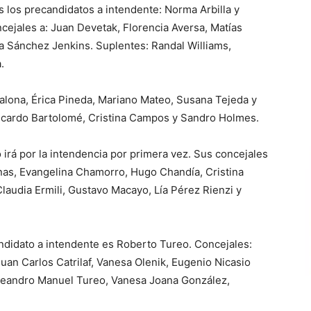
 los precandidatos a intendente: Norma Arbilla y
cejales a: Juan Devetak, Florencia Aversa, Matías
ia Sánchez Jenkins. Suplentes: Randal Williams,
.
calona, Érica Pineda, Mariano Mateo, Susana Tejeda y
 Ricardo Bartolomé, Cristina Campos y Sandro Holmes.
 irá por la intendencia por primera vez. Sus concejales
nas, Evangelina Chamorro, Hugo Chandía, Cristina
Claudia Ermili, Gustavo Macayo, Lía Pérez Rienzi y
candidato a intendente es Roberto Tureo. Concejales:
an Carlos Catrilaf, Vanesa Olenik, Eugenio Nicasio
Leandro Manuel Tureo, Vanesa Joana González,