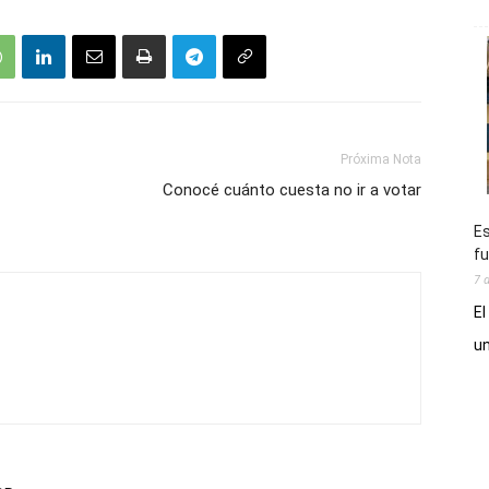
Próxima Nota
Conocé cuánto cuesta no ir a votar
Es
fu
7 
El
un