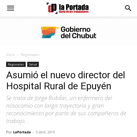
Diario
La
Inicio
Regionales
Portada
Regionales
Salud
Asumió el nuevo director del
Hospital Rural de Epuyén
Se trata de Jorge Rubilar, un enfermero del
nosocomio con larga trayectoria y gran
reconocimiento por parte de sus compañeros de
trabajo.
Por
LaPortada
-
5 abril, 2019