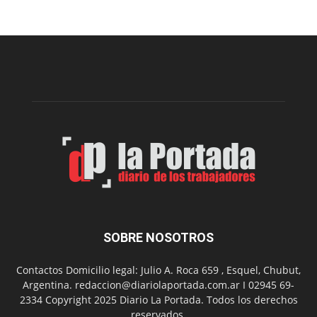
el
Cine
Municipal
presenta
dos
funciones
de
Spider
Man:
Un
Nuevo
Día
SOBRE NOSOTROS
Contactos Domicilio legal: Julio A. Roca 659 , Esquel, Chubut,
Argentina. redaccion@diariolaportada.com.ar I 02945 69-
2334 Copyright 2025 Diario La Portada. Todos los derechos
reservados.