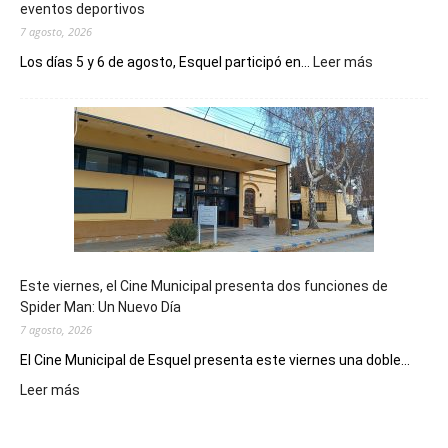
eventos deportivos
7 agosto, 2026
:
Los días 5 y 6 de agosto, Esquel participó en...
Leer más
Esquel
mostró
su
potencial
como
destino
de
reuniones
y
eventos
Este viernes, el Cine Municipal presenta dos funciones de
deportivos
Spider Man: Un Nuevo Día
7 agosto, 2026
El Cine Municipal de Esquel presenta este viernes una doble...
:
Leer más
Este
viernes,