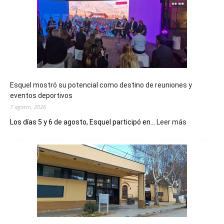
Esquel mostró su potencial como destino de reuniones y
eventos deportivos
7 agosto, 2026
:
Los días 5 y 6 de agosto, Esquel participó en...
Leer más
Esquel
mostró
su
potencial
como
destino
de
reuniones
y