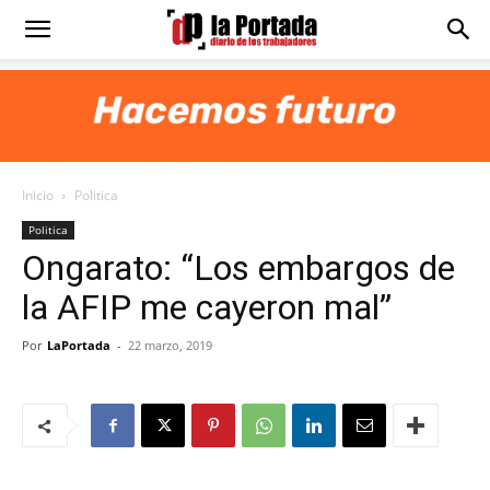
Diario
La
Inicio
Politica
Portada
Politica
Ongarato: “Los embargos de
la AFIP me cayeron mal”
Por
LaPortada
-
22 marzo, 2019