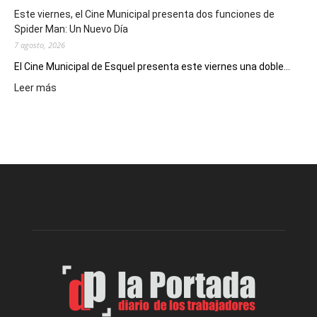
eventos
Este viernes, el Cine Municipal presenta dos funciones de
deportivos
Spider Man: Un Nuevo Día
7 agosto, 2026
El Cine Municipal de Esquel presenta este viernes una doble...
:
Leer más
Este
viernes,
el
Cine
Municipal
presenta
dos
funciones
de
Spider
Man:
Un
Nuevo
Día