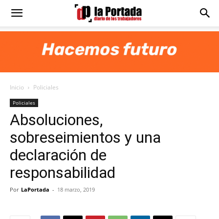
Diario
La
Inicio
Policiales
Portada
Policiales
Absoluciones,
sobreseimientos y una
declaración de
responsabilidad
Por
LaPortada
-
18 marzo, 2019