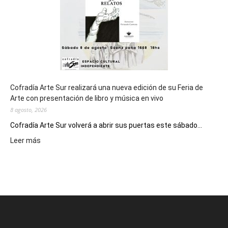
Epade
2027
Cofradía Arte Sur realizará una nueva edición de su Feria de
Arte con presentación de libro y música en vivo
8 agosto, 2026
Cofradía Arte Sur volverá a abrir sus puertas este sábado...
:
Leer más
Cofradía
Arte
Sur
realizará
una
nueva
edición
de