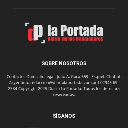
su
Feria
de
Arte
con
presentación
de
libro
y
música
SOBRE NOSOTROS
en
vivo
Contactos Domicilio legal: Julio A. Roca 659 , Esquel, Chubut,
Argentina. redaccion@diariolaportada.com.ar I 02945 69-
2334 Copyright 2025 Diario La Portada. Todos los derechos
reservados.
SÍGANOS