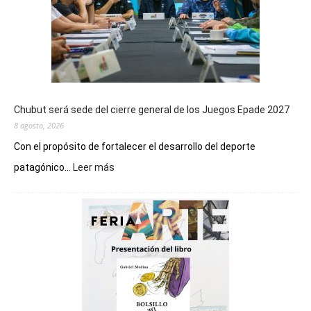
Chubut será sede del cierre general de los Juegos Epade 2027
8 agosto, 2026
Con el propósito de fortalecer el desarrollo del deporte
:
patagónico...
Leer más
Chubut
será
sede
del
cierre
general
de
los
Juegos