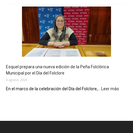
Biblioteca
Municipal
celebra
sus
90
años
con
un
Conversatorio
de
Esquel prepara una nueva edición de la Peña Folclórica
Escritores
Municipal por el Día del Folclore
Locales
6 agosto, 2026
:
En el marco de la celebración del Día del Folclore,...
Leer más
Esquel
prepar
una
nueva
edición
de
la