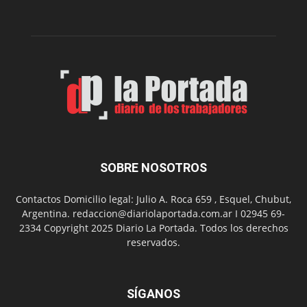
Peña
Folclór
Municip
por
el
Día
del
Folclor
SOBRE NOSOTROS
Contactos Domicilio legal: Julio A. Roca 659 , Esquel, Chubut,
Argentina. redaccion@diariolaportada.com.ar I 02945 69-
2334 Copyright 2025 Diario La Portada. Todos los derechos
reservados.
SÍGANOS