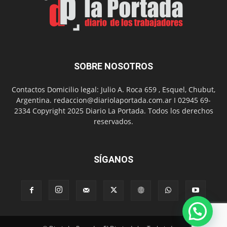
Día
del
Folclor
SOBRE NOSOTROS
Contactos Domicilio legal: Julio A. Roca 659 , Esquel, Chubut,
Argentina. redaccion@diariolaportada.com.ar I 02945 69-
2334 Copyright 2025 Diario La Portada. Todos los derechos
reservados.
SÍGANOS