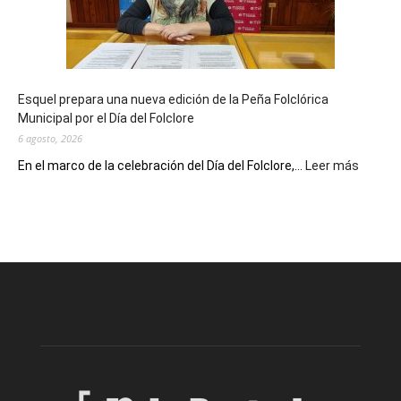
años
con
un
Conversatorio
de
Esquel prepara una nueva edición de la Peña Folclórica
Escritores
Municipal por el Día del Folclore
Locales
6 agosto, 2026
:
En el marco de la celebración del Día del Folclore,...
Leer más
Esquel
prepar
una
nueva
edición
de
la
Peña
Folclór
Municip
por
el