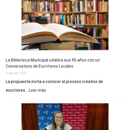
La Biblioteca Municipal celebra sus 90 años con un
Conversatorio de Escritores Locales
6 agosto, 2026
La propuesta invita a conocer el proceso creativo de
:
escritores...
Leer más
La
Biblioteca
Municipal
celebra
sus
90