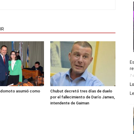
OR
Es
re
7 
Lo
adomoto asumió como
Chubut decretó tres días de duelo
L
por el fallecimiento de Darío James,
intendente de Gaiman