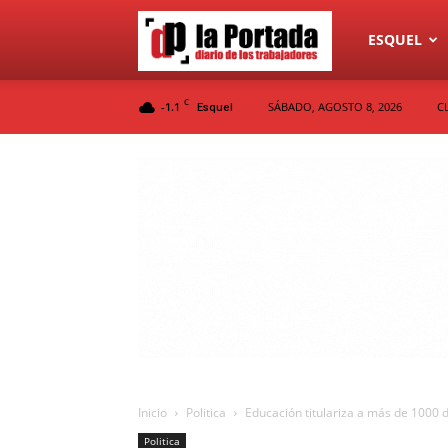
Diario
ESQUEL
C
-1.1
SÁBADO, AGOSTO 8, 2026
C
Esquel
La
Portada
Inicio
Politica
Educación titulariza a más de 1000 d
Politica