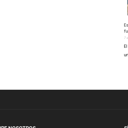
Es
fu
7 
El
un