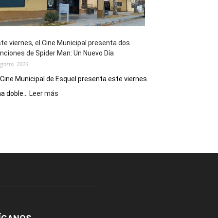
de
reuniones
y
eventos
te viernes, el Cine Municipal presenta dos
deportivos
nciones de Spider Man: Un Nuevo Día
agosto, 2026
 Cine Municipal de Esquel presenta este viernes
:
a doble...
Leer más
Este
viernes,
el
Cine
Municipal
presenta
dos
funciones
de
Spider
Man:
Un