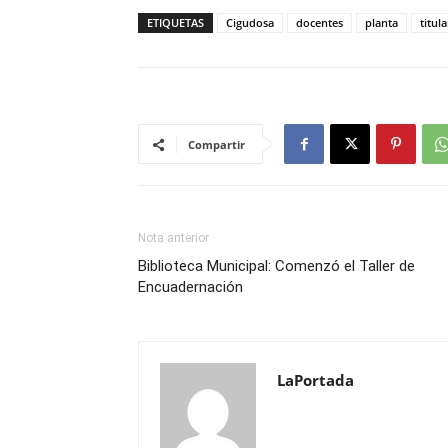
ETIQUETAS
Cigudosa
docentes
planta
titul
Compartir
Nota anterior
Biblioteca Municipal: Comenzó el Taller de
Encuadernación
LaPortada