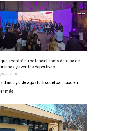
quel mostró su potencial como destino de
uniones y eventos deportivos
agosto, 2026
s días 5 y 6 de agosto, Esquel participó en...
:
eer más
Esquel
mostró
su
potencial
como
destino