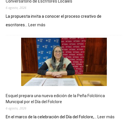
Conversatorio de Escritores Locales
6 agosto, 2026
La propuesta invita a conocer el proceso creativo de
:
escritores...
Leer más
La
Biblioteca
Municipal
celebra
sus
90
años
con
un
Conversatorio
de
Esquel prepara una nueva edición de la Peña Folclórica
Escritores
Municipal por el Día del Folclore
Locales
6 agosto, 2026
:
En el marco de la celebración del Día del Folclore,...
Leer más
Esquel