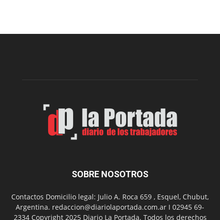
prepar
una
nueva
edición
de
la
Peña
Folclór
Municip
por
el
Día
del
Folclor
SOBRE NOSOTROS
Contactos Domicilio legal: Julio A. Roca 659 , Esquel, Chubut,
Argentina. redaccion@diariolaportada.com.ar I 02945 69-
2334 Copyright 2025 Diario La Portada. Todos los derechos