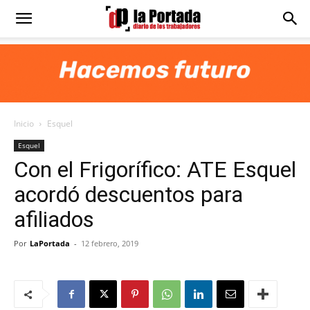
Diario
La
Inicio
Esquel
Portada
Esquel
Con el Frigorífico: ATE Esquel
acordó descuentos para
afiliados
Por
LaPortada
-
12 febrero, 2019