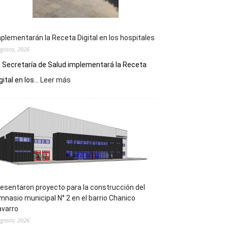
plementarán la Receta Digital en los hospitales
agosto, 2026
 Secretaría de Salud implementará la Receta
:
gital en los...
Leer más
Implementarán
la
Receta
Digital
en
los
hospitales
esentaron proyecto para la construcción del
mnasio municipal N° 2 en el barrio Chanico
avarro
agosto, 2026