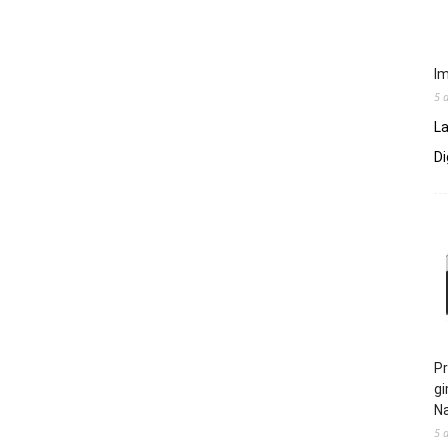
Im
5 
La
Di
Pr
gi
N
5 