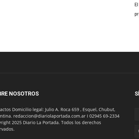
El
pr
BRE NOSOTROS
S
actos Domicilio legal: Julio A. Roca 659 , Esquel, Chubut,
ntina. redaccion@diariolaportada.com.ar I 02945 69-2334
right 2025 Diario La Portada. Todos los derechos
rvados.