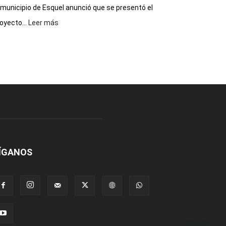
 municipio de Esquel anunció que se presentó el
:
oyecto...
Leer más
Presentaron
proyecto
para
la
construcción
del
gimnasio
municipal
N°
2
en
el
ÍGANOS
barrio
Chanico
Navarro