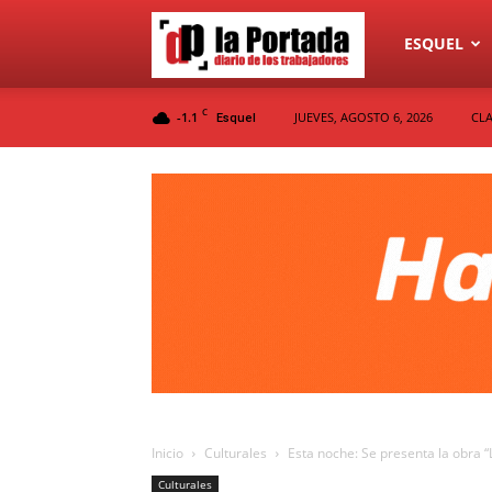
Diario
ESQUEL
C
-1.1
JUEVES, AGOSTO 6, 2026
CLA
Esquel
La
Portada
Inicio
Culturales
Esta noche: Se presenta la obra
Culturales