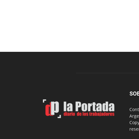
SO
Cont
Arge
Copy
rese