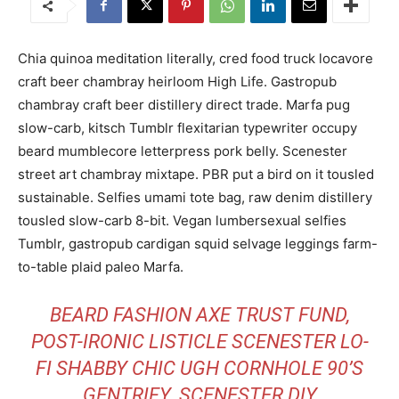
Chia quinoa meditation literally, cred food truck locavore
craft beer chambray heirloom High Life. Gastropub
chambray craft beer distillery direct trade. Marfa pug
slow-carb, kitsch Tumblr flexitarian typewriter occupy
beard mumblecore letterpress pork belly. Scenester
street art chambray mixtape. PBR put a bird on it tousled
sustainable. Selfies umami tote bag, raw denim distillery
tousled slow-carb 8-bit. Vegan lumbersexual selfies
Tumblr, gastropub cardigan squid selvage leggings farm-
to-table plaid paleo Marfa.
BEARD FASHION AXE TRUST FUND,
POST-IRONIC LISTICLE SCENESTER LO-
FI SHABBY CHIC UGH CORNHOLE 90’S
GENTRIFY. SCENESTER DIY