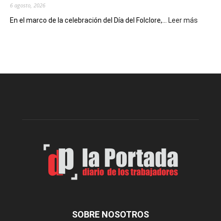
6 agosto, 2026
:
En el marco de la celebración del Día del Folclore,...
Leer más
Esquel
prepar
una
nueva
edición
de
la
Peña
Folclór
Municip
por
el
Día
del
Folclor
SOBRE NOSOTROS