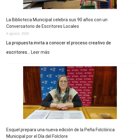
La Biblioteca Municipal celebra sus 90 años con un
Conversatorio de Escritores Locales
6 agosto, 2026
La propuesta invita a conocer el proceso creativo de
:
escritores...
Leer más
La
Biblioteca
Municipal
celebra
sus
90
años
con
un
Conversatorio
de
Esquel prepara una nueva edición de la Peña Folclórica
Escritores
Municipal por el Día del Folclore
Locales