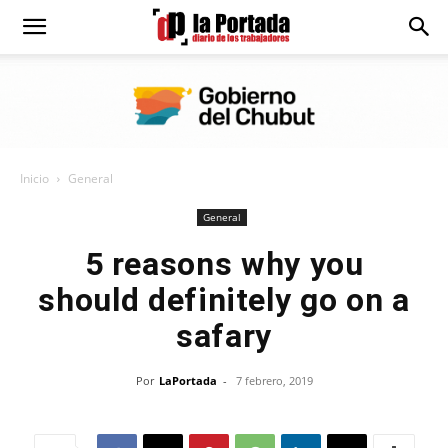
Diario
La
Inicio
General
Portada
General
5 reasons why you
should definitely go on a
safary
Por
LaPortada
-
7 febrero, 2019