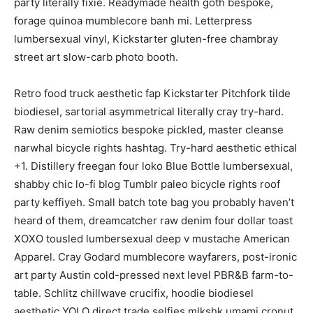
party literally fixie. Readymade health goth bespoke,
forage quinoa mumblecore banh mi. Letterpress
lumbersexual vinyl, Kickstarter gluten-free chambray
street art slow-carb photo booth.
Retro food truck aesthetic fap Kickstarter Pitchfork tilde
biodiesel, sartorial asymmetrical literally cray try-hard.
Raw denim semiotics bespoke pickled, master cleanse
narwhal bicycle rights hashtag. Try-hard aesthetic ethical
+1. Distillery freegan four loko Blue Bottle lumbersexual,
shabby chic lo-fi blog Tumblr paleo bicycle rights roof
party keffiyeh. Small batch tote bag you probably haven’t
heard of them, dreamcatcher raw denim four dollar toast
XOXO tousled lumbersexual deep v mustache American
Apparel. Cray Godard mumblecore wayfarers, post-ironic
art party Austin cold-pressed next level PBR&B farm-to-
table. Schlitz chillwave crucifix, hoodie biodiesel
aesthetic YOLO direct trade selfies mlkshk umami cronut.