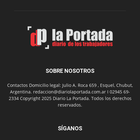
de
su
Feria
de
Arte
con
presentación
de
libro
y
música
SOBRE NOSOTROS
en
vivo
Contactos Domicilio legal: Julio A. Roca 659 , Esquel, Chubut,
Argentina. redaccion@diariolaportada.com.ar I 02945 69-
2334 Copyright 2025 Diario La Portada. Todos los derechos
reservados.
SÍGANOS