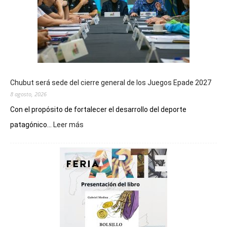
Chubut será sede del cierre general de los Juegos Epade 2027
8 agosto, 2026
Con el propósito de fortalecer el desarrollo del deporte
:
patagónico...
Leer más
Chubut
será
sede
del
cierre
general
de
los
Juegos