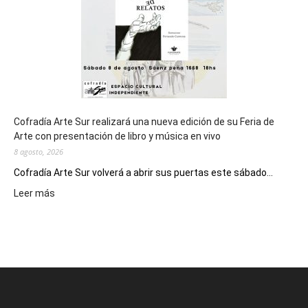
Epade
2027
Cofradía Arte Sur realizará una nueva edición de su Feria de
Arte con presentación de libro y música en vivo
8 agosto, 2026
Cofradía Arte Sur volverá a abrir sus puertas este sábado...
:
Leer más
Cofradía
Arte
Sur
realizará
una
nueva
edición