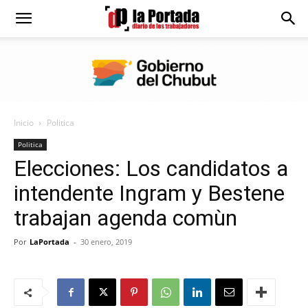
Diario
La
Inicio
Politica
Portada
Politica
Elecciones: Los candidatos a
intendente Ingram y Bestene
trabajan agenda comùn
Por
LaPortada
-
30 enero, 2019