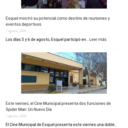
Esquel mostró su potencial como destino de reuniones y
eventos deportivos
7 agosto, 2026
:
Los días 5 y 6 de agosto, Esquel participó en...
Leer más
Esquel
mostró
su
potencial
como
destino
de
reuniones
y
eventos
Este viernes, el Cine Municipal presenta dos funciones de
deportivos
Spider Man: Un Nuevo Día
7 agosto, 2026
El Cine Municipal de Esquel presenta este viernes una doble...