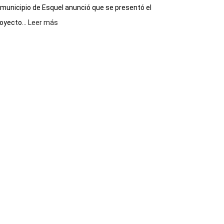
 municipio de Esquel anunció que se presentó el
:
oyecto...
Leer más
Presentaron
proyecto
para
la
construcción
del
gimnasio
municipal
N°
2
en
el
barrio
Chanico
Navarro