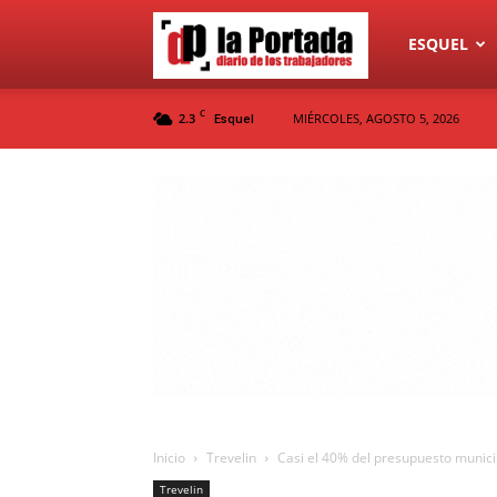
Diario
ESQUEL
C
2.3
MIÉRCOLES, AGOSTO 5, 2026
Esquel
La
Portada
Inicio
Trevelin
Casi el 40% del presupuesto municip
Trevelin