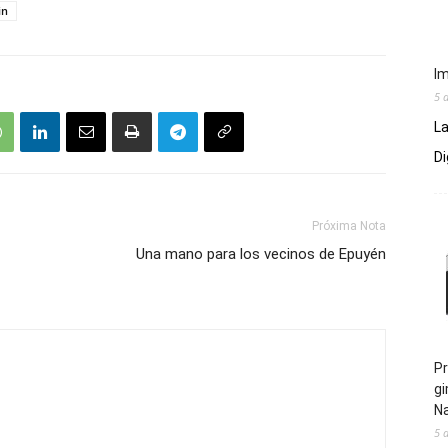
in
Im
5 
La
Di
Próxima Nota
Una mano para los vecinos de Epuyén
Pr
gi
N
5 