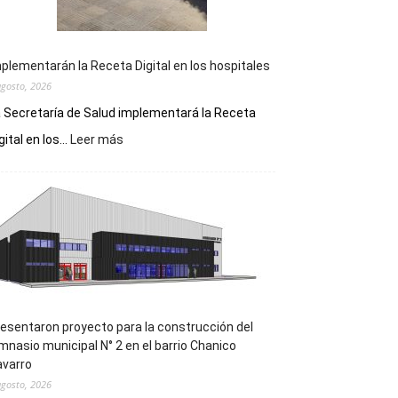
plementarán la Receta Digital en los hospitales
agosto, 2026
 Secretaría de Salud implementará la Receta
:
gital en los...
Leer más
Implementarán
la
Receta
Digital
en
los
hospitales
esentaron proyecto para la construcción del
mnasio municipal N° 2 en el barrio Chanico
avarro
agosto, 2026