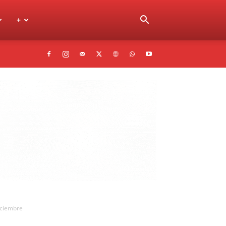
+
iciembre