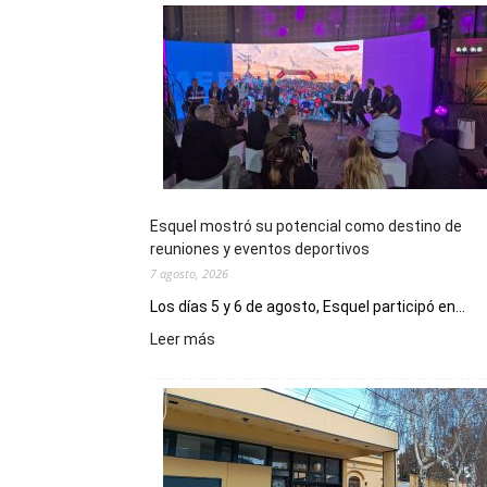
Esquel mostró su potencial como destino de
reuniones y eventos deportivos
7 agosto, 2026
Los días 5 y 6 de agosto, Esquel participó en...
:
Leer más
Esquel
mostró
su
potencial
como
destino