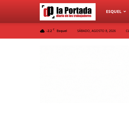
Diario
ESQUEL
C
-2.2
SÁBADO, AGOSTO 8, 2026
C
Esquel
La
Portada