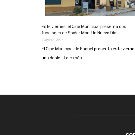
de
reuniones
y
eventos
Este viernes, el Cine Municipal presenta dos
deportivos
funciones de Spider Man: Un Nuevo Día
7 agosto, 2026
El Cine Municipal de Esquel presenta este vierne
:
una doble...
Leer más
Este
viernes,
el
Cine
Municipal
presenta
dos
funciones
de
Spider
Man:
Un