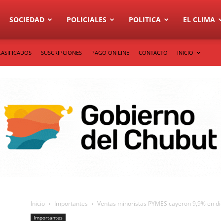
SOCIEDAD
POLICIALES
POLITICA
EL CLIMA
LASIFICADOS
SUSCRIPCIONES
PAGO ON LINE
CONTACTO
INICIO
Inicio
Importantes
Ventas minoristas PYMES cayeron 9,9% en d
Importantes