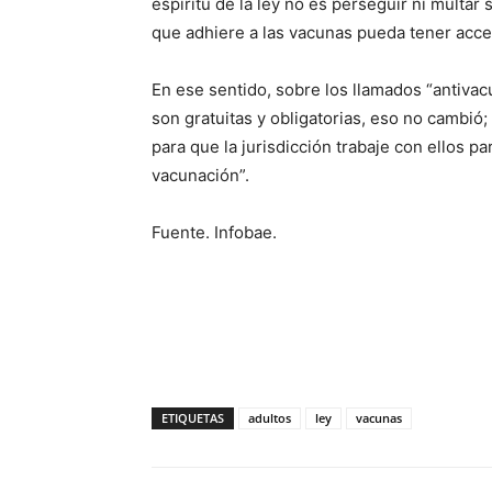
espíritu de la ley no es perseguir ni multar
que adhiere a las vacunas pueda tener acce
En ese sentido, sobre los llamados “antivacu
son gratuitas y obligatorias, eso no cambió;
para que la jurisdicción trabaje con ellos pa
vacunación”.
Fuente. Infobae.
ETIQUETAS
adultos
ley
vacunas