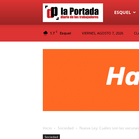
Diario
ESQUEL
C
1.7
VIERNES, AGOSTO 7, 2026
CL
Esquel
La
Portada
Inicio
Sociedad
Nueva Ley: Cuáles son las vacunas 
Sociedad