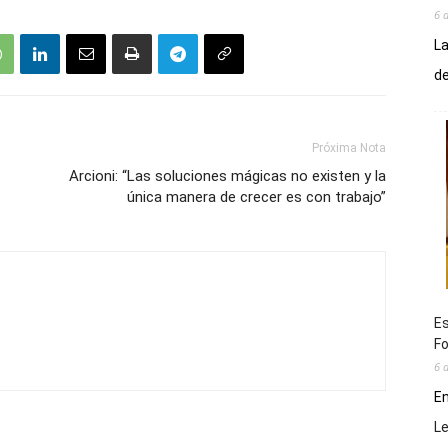
6 
La
de
Próxima Nota
Arcioni: “Las soluciones mágicas no existen y la
única manera de crecer es con trabajo”
Es
Fo
6 
En
L