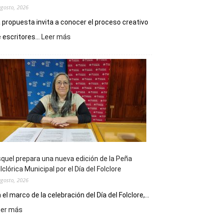
agosto, 2026
 propuesta invita a conocer el proceso creativo
:
 escritores...
Leer más
La
Biblioteca
Municipal
celebra
sus
90
años
con
un
Conversatorio
de
quel prepara una nueva edición de la Peña
Escritores
lclórica Municipal por el Día del Folclore
Locales
agosto, 2026
 el marco de la celebración del Día del Folclore,...
:
eer más
Esquel