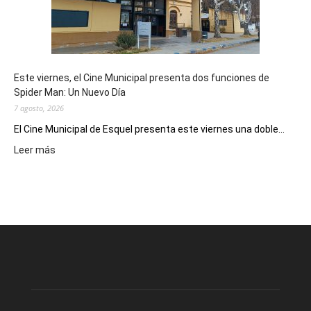
destino
de
reuniones
y
eventos
Este viernes, el Cine Municipal presenta dos funciones de
deportivos
Spider Man: Un Nuevo Día
7 agosto, 2026
El Cine Municipal de Esquel presenta este viernes una doble...
:
Leer más
Este
viernes,
el
Cine
Municipal
presenta
dos
funciones
de
Spider
Man: