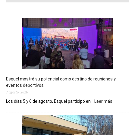
Esquel mostró su potencial como destino de reuniones y
eventos deportivos
7 agosto, 2026
:
Los días 5 y 6 de agosto, Esquel participó en...
Leer más
Esquel
mostró
su
potencial
como