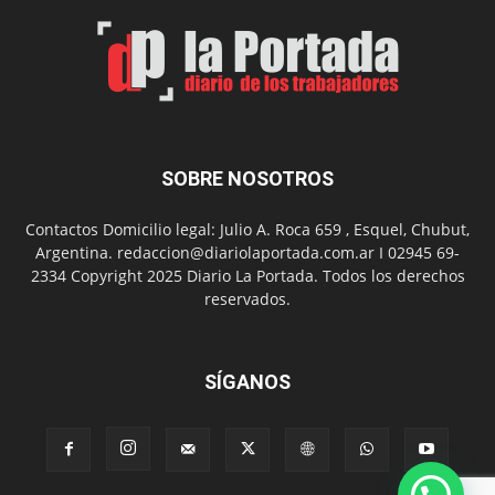
Un
Nuevo
Día
SOBRE NOSOTROS
Contactos Domicilio legal: Julio A. Roca 659 , Esquel, Chubut,
Argentina. redaccion@diariolaportada.com.ar I 02945 69-
2334 Copyright 2025 Diario La Portada. Todos los derechos
reservados.
SÍGANOS