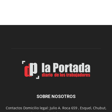
Este
viernes,
el
Cine
Municipal
presenta
dos
funciones
de
Spider
Man:
Un
Nuevo
Día
SOBRE NOSOTROS
Contactos Domicilio legal: Julio A. Roca 659 , Esquel, Chubut,