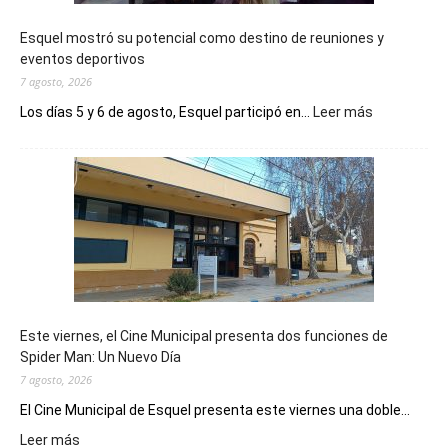
Esquel mostró su potencial como destino de reuniones y
eventos deportivos
7 agosto, 2026
:
Los días 5 y 6 de agosto, Esquel participó en...
Leer más
Esquel
mostró
su
potencial
como
destino
de
reuniones
y
eventos
Este viernes, el Cine Municipal presenta dos funciones de
deportivos
Spider Man: Un Nuevo Día
7 agosto, 2026
El Cine Municipal de Esquel presenta este viernes una doble...
:
Leer más