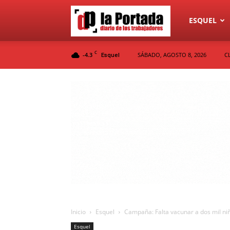
Diario
ESQUEL
C
-4.3
SÁBADO, AGOSTO 8, 2026
C
Esquel
La
Portada
Inicio
Esquel
Campaña: Falta vacunar a dos mil niñ
Esquel