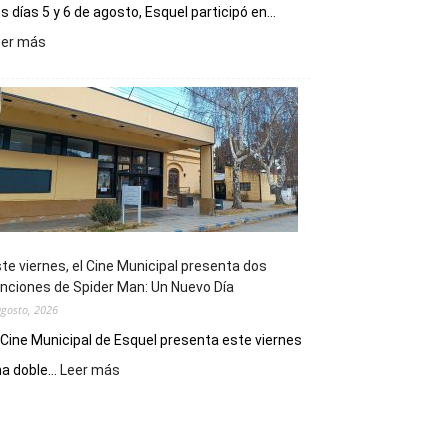
s días 5 y 6 de agosto, Esquel participó en...
:
eer más
Esquel
mostró
su
potencial
como
destino
de
reuniones
y
eventos
te viernes, el Cine Municipal presenta dos
deportivos
nciones de Spider Man: Un Nuevo Día
agosto, 2026
 Cine Municipal de Esquel presenta este viernes
:
a doble...
Leer más
Este
viernes,
el