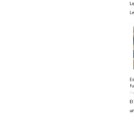
Lo
L
Es
fu
7 
El
un