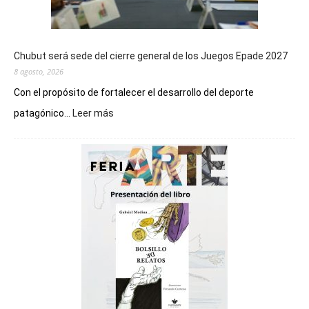
Chubut será sede del cierre general de los Juegos Epade 2027
8 agosto, 2026
Con el propósito de fortalecer el desarrollo del deporte
:
patagónico...
Leer más
Chubut
será
sede
del
cierre
general
de
los
Juegos
Epade
2027