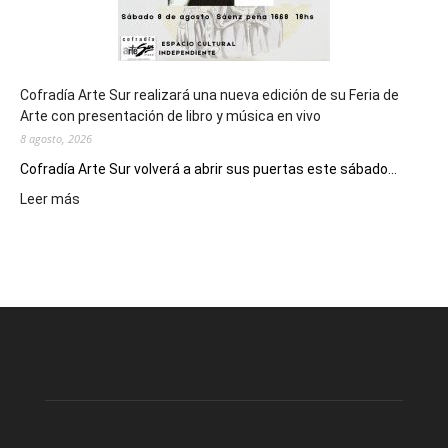
Cofradía Arte Sur realizará una nueva edición de su Feria de
Arte con presentación de libro y música en vivo
8 agosto, 2026
Cofradía Arte Sur volverá a abrir sus puertas este sábado...
:
Leer más
Cofradía
Arte
Sur
realizará
una
nueva
edición
de
su
Feria
de