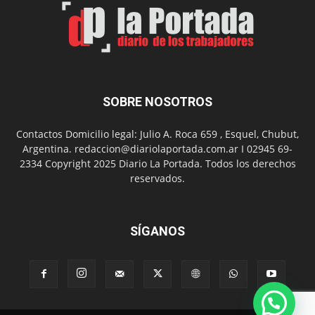
Arte
con
presentación
de
libro
y
música
SOBRE NOSOTROS
en
vivo
Contactos Domicilio legal: Julio A. Roca 659 , Esquel, Chubut,
Argentina. redaccion@diariolaportada.com.ar I 02945 69-
2334 Copyright 2025 Diario La Portada. Todos los derechos
reservados.
SÍGANOS