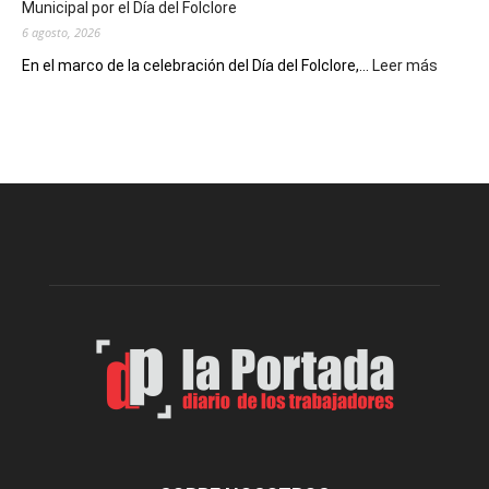
Municipal por el Día del Folclore
Locales
6 agosto, 2026
:
En el marco de la celebración del Día del Folclore,...
Leer más
Esquel
prepar
una
nueva
edición
de
la
Peña
Folclór
Municip
por
el
Día
del
Folclor