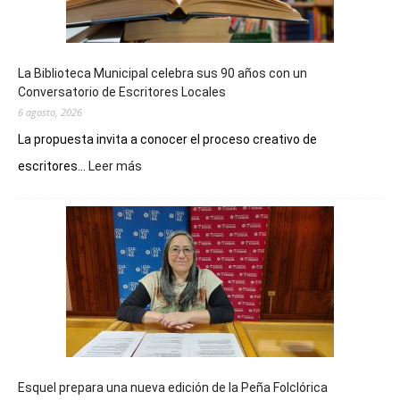
La Biblioteca Municipal celebra sus 90 años con un
Conversatorio de Escritores Locales
6 agosto, 2026
La propuesta invita a conocer el proceso creativo de
:
escritores...
Leer más
La
Biblioteca
Municipal
celebra
sus
90
años
con
un
Conversatorio
de
Esquel prepara una nueva edición de la Peña Folclórica
Escritores