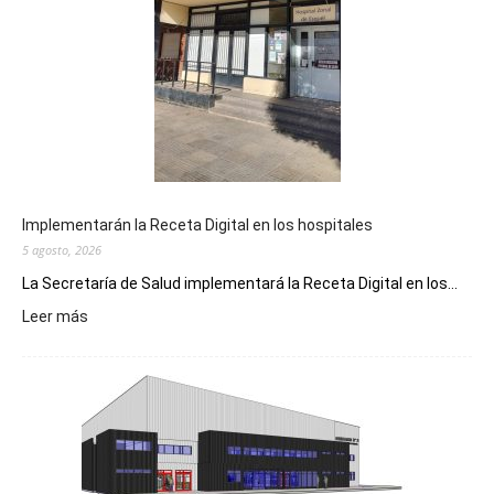
Implementarán la Receta Digital en los hospitales
5 agosto, 2026
La Secretaría de Salud implementará la Receta Digital en los...
:
Leer más
Implementarán
la
Receta
Digital
en
los
hospitales