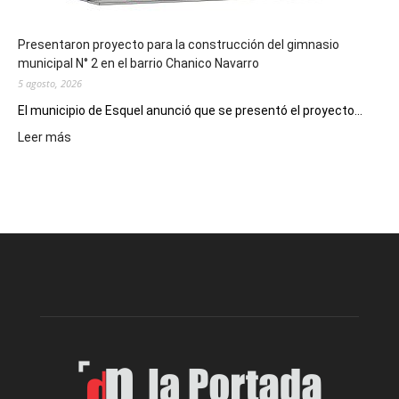
Presentaron proyecto para la construcción del gimnasio
municipal N° 2 en el barrio Chanico Navarro
5 agosto, 2026
El municipio de Esquel anunció que se presentó el proyecto...
:
Leer más
Presentaron
proyecto
para
la
construcción
del
gimnasio
municipal
N°
2
en
el
barrio
Chanico