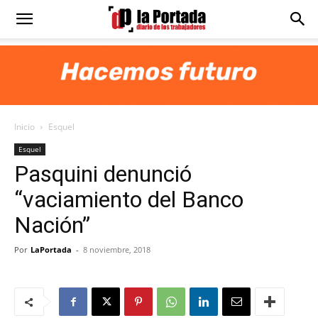
Diario
La
Inicio
Esquel
Portada
Esquel
Pasquini denunció
“vaciamiento del Banco
Nación”
Por
LaPortada
-
8 noviembre, 2018