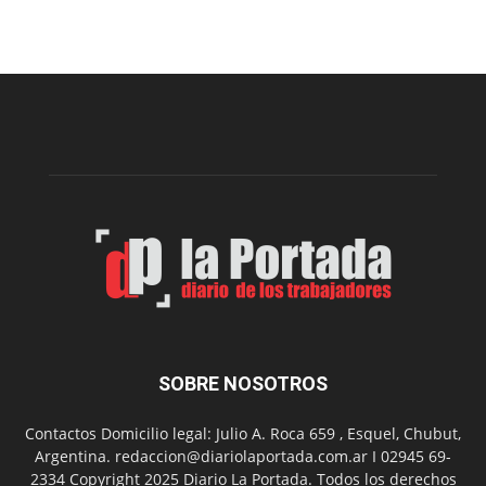
viernes,
el
Cine
Municipal
presenta
dos
funciones
de
Spider
Man:
Un
Nuevo
Día
SOBRE NOSOTROS
Contactos Domicilio legal: Julio A. Roca 659 , Esquel, Chubut,
Argentina. redaccion@diariolaportada.com.ar I 02945 69-
2334 Copyright 2025 Diario La Portada. Todos los derechos