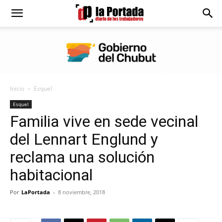
Diario
La
Inicio
Esquel
Portada
Esquel
Familia vive en sede vecinal
del Lennart Englund y
reclama una solución
habitacional
Por
LaPortada
-
8 noviembre, 2018