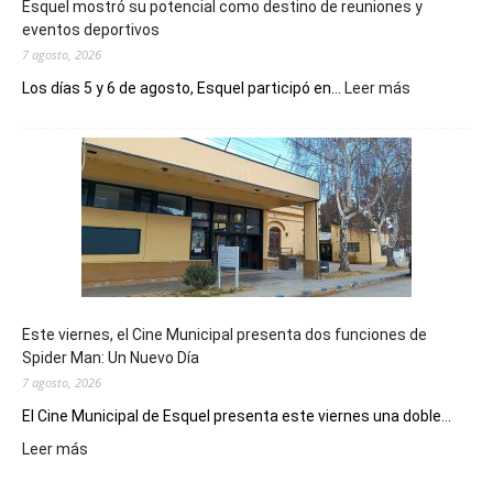
Esquel mostró su potencial como destino de reuniones y
eventos deportivos
7 agosto, 2026
:
Los días 5 y 6 de agosto, Esquel participó en...
Leer más
Esquel
mostró
su
potencial
como
destino
de
reuniones
y
eventos
Este viernes, el Cine Municipal presenta dos funciones de
deportivos
Spider Man: Un Nuevo Día
7 agosto, 2026
El Cine Municipal de Esquel presenta este viernes una doble...
:
Leer más
Este