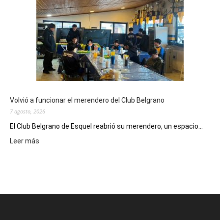
el
Cine
Municipal
presenta
dos
funciones
de
Spider
Man:
Un
Volvió a funcionar el merendero del Club Belgrano
Nuevo
7 agosto, 2026
Día
El Club Belgrano de Esquel reabrió su merendero, un espacio...
:
Leer más
Volvió
a
funcionar
el
merendero
del
Club