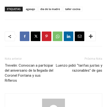
ETIQUETAS
agasajo
dia de la madre
taller cocina
Nota anterior
Próxima Nota
Trevelin: Convocan a participar
Luenzo pidió “tarifas justas y
del aniversario de la llegada del
razonables” de gas
Coronel Fontana y sus
Rifleros