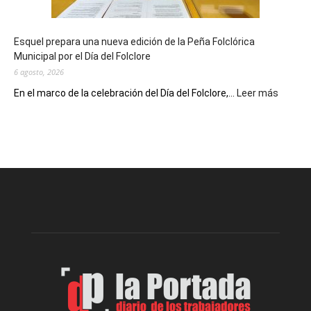
un
Conversatorio
de
Esquel prepara una nueva edición de la Peña Folclórica
Escritores
Municipal por el Día del Folclore
Locales
6 agosto, 2026
:
En el marco de la celebración del Día del Folclore,...
Leer más
Esquel
prepar
una
nueva
edición
de
la
Peña
Folclór
Municip
por
el
Día
del