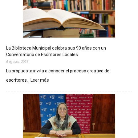
La Biblioteca Municipal celebra sus 90 años con un
Conversatorio de Escritores Locales
6 agosto, 2026
La propuesta invita a conocer el proceso creativo de
:
escritores...
Leer más
La
Biblioteca
Municipal
celebra
sus
90
años
con