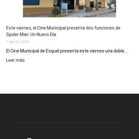
de
reuniones
y
eventos
Este viernes, el Cine Municipal presenta dos funciones de
deportivos
Spider Man: Un Nuevo Día
7 agosto, 2026
El Cine Municipal de Esquel presenta este viernes una doble...
:
Leer más
Este
viernes,
el
Cine
Municipal
presenta
dos
funciones
de
Spider
Man:
Un