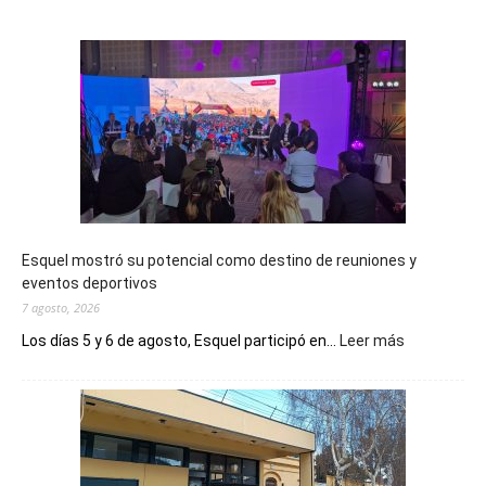
Esquel mostró su potencial como destino de reuniones y
eventos deportivos
7 agosto, 2026
:
Los días 5 y 6 de agosto, Esquel participó en...
Leer más
Esquel
mostró
su
potencial
como
destino