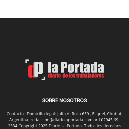
una
nueva
edición
de
la
Peña
Folclór
Municip
por
el
Día
del
Folclor
SOBRE NOSOTROS
Contactos Domicilio legal: Julio A. Roca 659 , Esquel, Chubut,
Argentina. redaccion@diariolaportada.com.ar I 02945 69-
2334 Copyright 2025 Diario La Portada. Todos los derechos