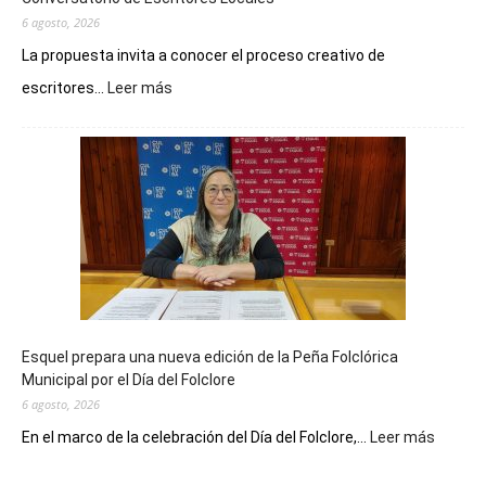
6 agosto, 2026
La propuesta invita a conocer el proceso creativo de
:
escritores...
Leer más
La
Biblioteca
Municipal
celebra
sus
90
años
con
un
Conversatorio
de
Esquel prepara una nueva edición de la Peña Folclórica
Escritores
Municipal por el Día del Folclore
Locales
6 agosto, 2026
:
En el marco de la celebración del Día del Folclore,...
Leer más
Esquel
prepar