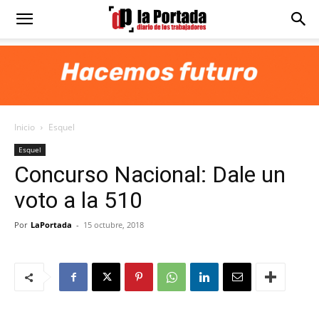
Diario
La
Inicio
Esquel
Portada
Esquel
Concurso Nacional: Dale un
voto a la 510
Por
LaPortada
-
15 octubre, 2018