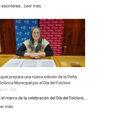
:
 escritores...
Leer más
La
Biblioteca
Municipal
celebra
sus
90
años
con
un
Conversatorio
de
quel prepara una nueva edición de la Peña
Escritores
lclórica Municipal por el Día del Folclore
Locales
agosto, 2026
 el marco de la celebración del Día del Folclore,...
:
eer más
Esquel
prepara
una