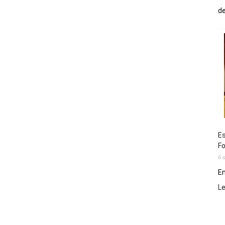
de
Es
Fo
6 
En
L