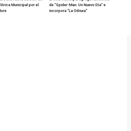
lórica Municipal por el
de “Spider-Man: Un Nuevo Día” e
lore
incorpora “La Odisea”