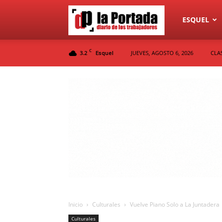
Diario
ESQUEL
C
3.2
JUEVES, AGOSTO 6, 2026
CLA
Esquel
La
Portada
Inicio
Culturales
Vuelve Piano Solo a La Juntadera
Culturales