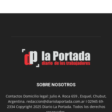
una
nueva
edición
de
la
Peña
Folclór
Municip
por
el
Día
del
Folclor
SOBRE NOSOTROS
Contactos Domicilio legal: Julio A. Roca 659 , Esquel, Chubut,
Argentina. redaccion@diariolaportada.com.ar I 02945 69-
2334 Copyright 2025 Diario La Portada. Todos los derechos
reservados.