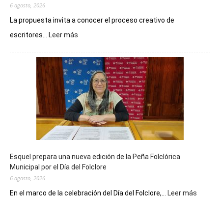
6 agosto, 2026
La propuesta invita a conocer el proceso creativo de
:
escritores...
Leer más
La
Biblioteca
Municipal
celebra
sus
90
años
con
un
Conversatorio
de
Esquel prepara una nueva edición de la Peña Folclórica
Escritores
Municipal por el Día del Folclore
Locales
6 agosto, 2026
:
En el marco de la celebración del Día del Folclore,...
Leer más
Esquel
prepar