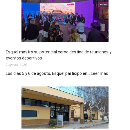
Esquel mostró su potencial como destino de reuniones y
eventos deportivos
7 agosto, 2026
:
Los días 5 y 6 de agosto, Esquel participó en...
Leer más
Esquel
mostró
su
potencial
como
destino
de
reuniones
y