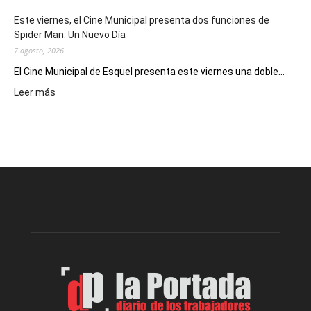
eventos
Este viernes, el Cine Municipal presenta dos funciones de
deportivos
Spider Man: Un Nuevo Día
7 agosto, 2026
El Cine Municipal de Esquel presenta este viernes una doble...
:
Leer más
Este
viernes,
el
Cine
Municipal
presenta
dos
funciones
de
Spider
Man:
Un
Nuevo
Día