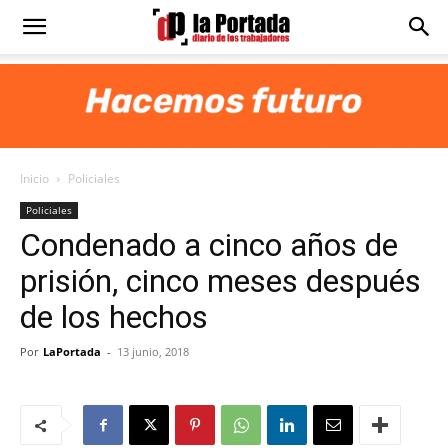
Diario
La
Inicio
Policiales
Portada
Policiales
Condenado a cinco años de
prisión, cinco meses después
de los hechos
Por
LaPortada
-
13 junio, 2018