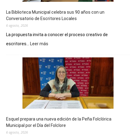
La Biblioteca Municipal celebra sus 90 años con un
Conversatorio de Escritores Locales
6 agosto, 2026
La propuesta invita a conocer el proceso creativo de
:
escritores...
Leer más
La
Biblioteca
Municipal
celebra
sus
90
años
con
un
Conversatorio
de
Esquel prepara una nueva edición de la Peña Folclórica
Escritores
Municipal por el Día del Folclore
Locales
6 agosto, 2026