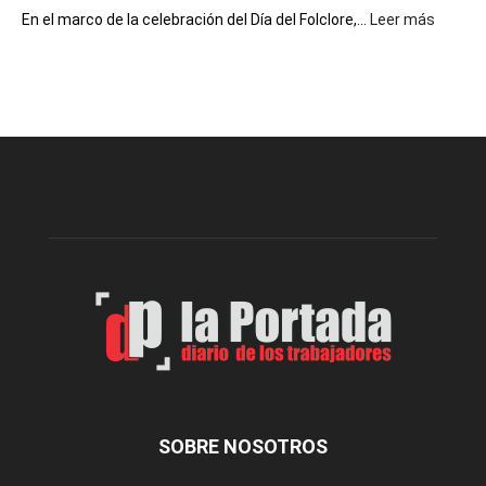
:
En el marco de la celebración del Día del Folclore,...
Leer más
Esquel
prepar
una
nueva
edición
de
la
Peña
Folclór
Municip
por
el
Día
del
Folclor
SOBRE NOSOTROS