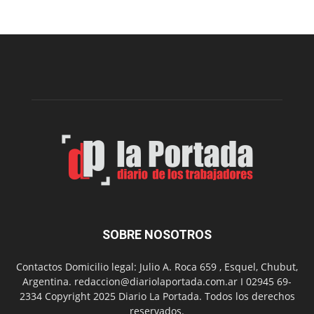
Sur
realizará
una
nueva
edición
de
su
Feria
de
Arte
con
presentación
de
libro
y
música
SOBRE NOSOTROS
en
vivo
Contactos Domicilio legal: Julio A. Roca 659 , Esquel, Chubut,
Argentina. redaccion@diariolaportada.com.ar I 02945 69-
2334 Copyright 2025 Diario La Portada. Todos los derechos
reservados.