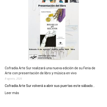
cierre
general
de
los
Juegos
Epade
2027
Cofradía Arte Sur realizará una nueva edición de su Feria de
Arte con presentación de libro y música en vivo
8 agosto, 2026
Cofradía Arte Sur volverá a abrir sus puertas este sábado...
:
Leer más
Cofradía
Arte