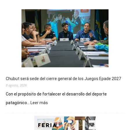
Chubut será sede del cierre general de los Juegos Epade 2027
8 agosto, 2026
Con el propósito de fortalecer el desarrollo del deporte
:
patagónico...
Leer más
Chubut
será
sede
del