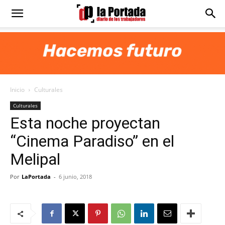
Diario
La
Inicio
Culturales
Portada
Culturales
Esta noche proyectan
“Cinema Paradiso” en el
Melipal
Por
LaPortada
-
6 junio, 2018