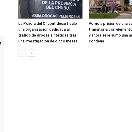
La Policía del Chubut desarticuló
Volvió a prisión de una s
una organización dedicada al
transitoria con element
tráfico de drogas sintéticas tras
y ahora se le sumó una n
una investigación de cinco meses
condena