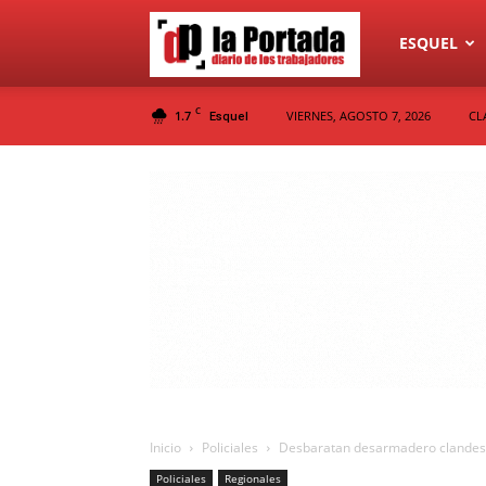
Diario
ESQUEL
C
1.7
VIERNES, AGOSTO 7, 2026
CL
Esquel
La
Portada
Inicio
Policiales
Desbaratan desarmadero clandest
Policiales
Regionales