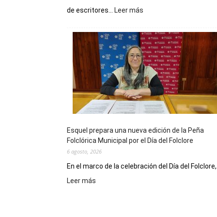
:
de escritores...
Leer más
La
Biblioteca
Municipal
celebra
sus
90
años
con
un
Conversatorio
de
Esquel prepara una nueva edición de la Peña
Escritores
Folclórica Municipal por el Día del Folclore
Locales
6 agosto, 2026
En el marco de la celebración del Día del Folclore,.
:
Leer más
Esquel
prepara
una