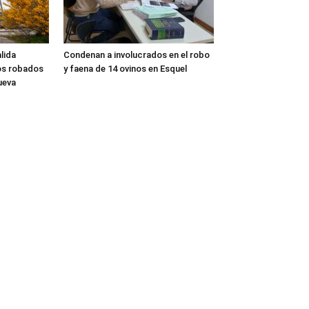
alida
Condenan a involucrados en el robo
os robados
y faena de 14 ovinos en Esquel
ueva