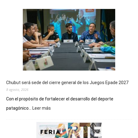
Chubut será sede del cierre general de los Juegos Epade 2027
8 agosto, 2026
Con el propósito de fortalecer el desarrollo del deporte
:
patagónico...
Leer más
Chubut
será
sede
del