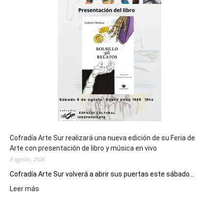
cierre
general
de
los
Juegos
Epade
2027
Cofradía Arte Sur realizará una nueva edición de su Feria de
Arte con presentación de libro y música en vivo
8 agosto, 2026
Cofradía Arte Sur volverá a abrir sus puertas este sábado...
:
Leer más
Cofradía
Arte