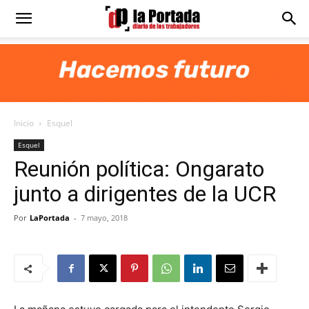
Diario
La
Inicio
Esquel
Portada
Esquel
Reunión política: Ongarato
junto a dirigentes de la UCR
Por
LaPortada
-
7 mayo, 2018