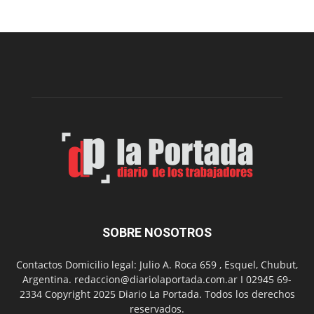
Sur
realizará
una
nueva
edición
de
su
Feria
de
Arte
con
presentación
de
libro
y
música
SOBRE NOSOTROS
en
vivo
Contactos Domicilio legal: Julio A. Roca 659 , Esquel, Chubut,
Argentina. redaccion@diariolaportada.com.ar I 02945 69-
2334 Copyright 2025 Diario La Portada. Todos los derechos
reservados.