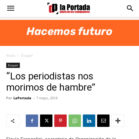
Diario
La
Inicio
Esquel
Portada
Esquel
“Los periodistas nos
morimos de hambre”
Por
LaPortada
-
7 mayo, 2018