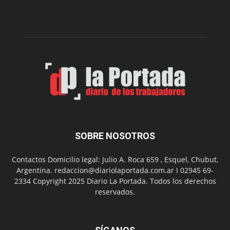
dos
funciones
de
Spider
Man:
Un
Nuevo
Día
SOBRE NOSOTROS
Contactos Domicilio legal: Julio A. Roca 659 , Esquel, Chubut,
Argentina. redaccion@diariolaportada.com.ar I 02945 69-
2334 Copyright 2025 Diario La Portada. Todos los derechos
reservados.