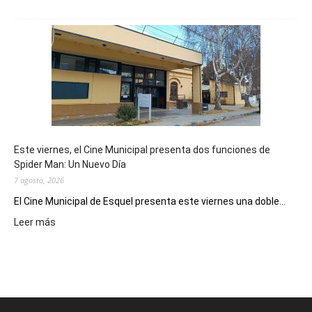
Esquel
mostró
su
potencial
como
destino
de
reuniones
y
eventos
Este viernes, el Cine Municipal presenta dos funciones de
deportivos
Spider Man: Un Nuevo Día
7 agosto, 2026
El Cine Municipal de Esquel presenta este viernes una doble...
:
Leer más
Este
viernes,
el
Cine
Municipal
presenta