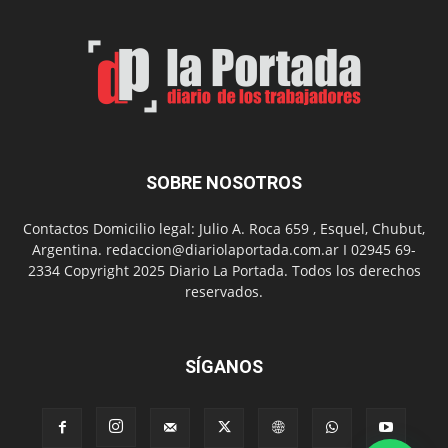
por
el
Día
del
Folclor
SOBRE NOSOTROS
Contactos Domicilio legal: Julio A. Roca 659 , Esquel, Chubut,
Argentina. redaccion@diariolaportada.com.ar I 02945 69-
2334 Copyright 2025 Diario La Portada. Todos los derechos
reservados.
SÍGANOS