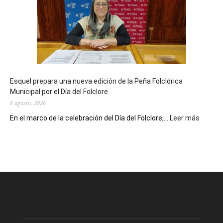
sus
90
años
con
un
Conversatorio
de
Esquel prepara una nueva edición de la Peña Folclórica
Escritores
Municipal por el Día del Folclore
Locales
6 agosto, 2026
:
En el marco de la celebración del Día del Folclore,...
Leer más
Esquel
prepar
una
nueva
edición
de
la
Peña
Folclór
Municip