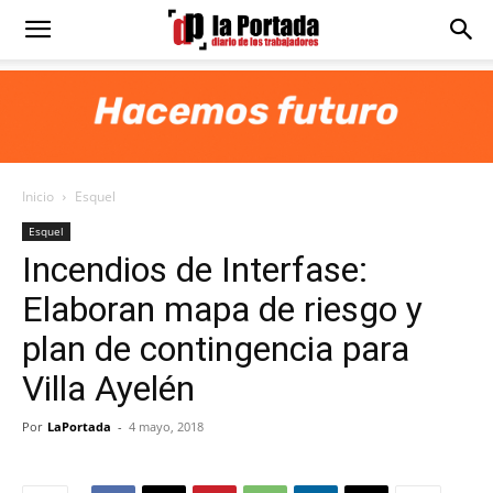
Diario
La
Inicio
Esquel
Portada
Esquel
Incendios de Interfase:
Elaboran mapa de riesgo y
plan de contingencia para
Villa Ayelén
Por
LaPortada
-
4 mayo, 2018