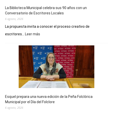
La Biblioteca Municipal celebra sus 90 años con un
Conversatorio de Escritores Locales
6 agosto, 2026
La propuesta invita a conocer el proceso creativo de
:
escritores...
Leer más
La
Biblioteca
Municipal
celebra
sus
90
años
con
un
Conversatorio
de
Esquel prepara una nueva edición de la Peña Folclórica
Escritores
Municipal por el Día del Folclore
Locales
6 agosto, 2026