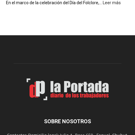
:
En el marco de la celebración del Día del Folclore,...
Leer más
Esquel
prepar
una
nueva
edición
de
la
Peña
Folclór
Municip
por
el
Día
del
Folclor
SOBRE NOSOTROS