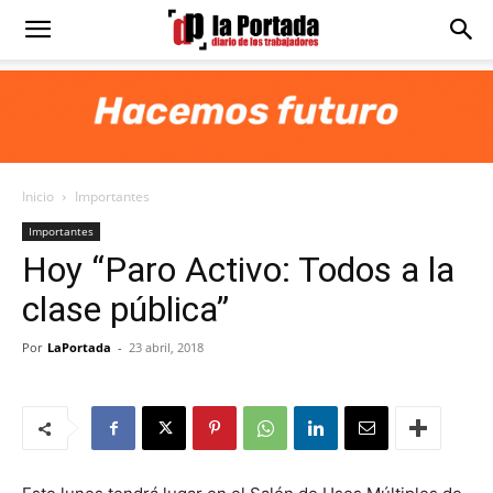
Diario
La
Inicio
Importantes
Portada
Importantes
Hoy “Paro Activo: Todos a la
clase pública”
Por
LaPortada
-
23 abril, 2018